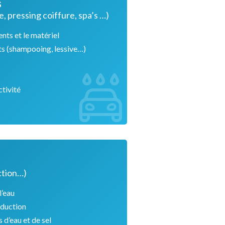
s
e, pressing coiffure, spa’s …)
nts et le matériel
ts (shampooing, lessive…)
ctivité
ction…)
l’eau
oduction
 d’eau et de sel