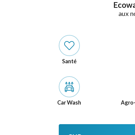
Ecowat
aux n
Santé
Car Wash
Agro-