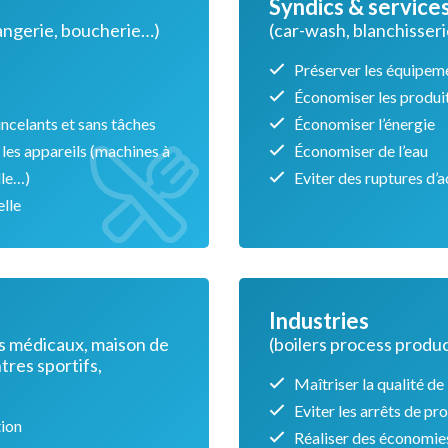
Syndics & service
langerie, boucherie…)
(car-wash, blanchisseri
Préserver les équipeme
Économiser les produi
incelants et sans tâches
Économiser l’énergie
les appareils (machines à
Économiser de l’eau
lle…)
Eviter des ruptures d’a
elle
Industries
ts médicaux, maison de
(boilers process produ
tres sportifs,
Maîtriser la qualité de 
Eviter les arrêts de pr
tion
Réaliser des économies