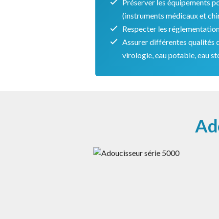
Préserver les équipements po
(instruments médicaux et chi
Respecter les réglementatio
Assurer différentes qualités 
virologie, eau potable, eau st
Ad