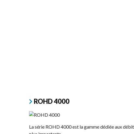
ROHD 4000
La série ROHD 4000 est la gamme dédiée aux débit
plus importants.