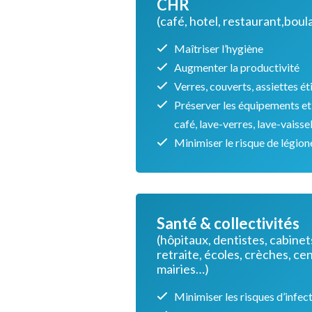
CHR
(café, hotel, restaurant,bou
Maîtriser l’hygiène
Augmenter la productivité
Verres, couverts, assiettes ét
Préserver les équipements et 
café, lave-verres, lave-vaisse
Minimiser le risque de légion
Santé & collectivités
(hôpitaux, dentistes, cabine
retraite, écoles, crèches, cen
mairies…)
Minimiser les risques d’infec