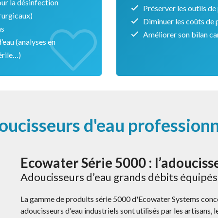
ur la désinfection
Préserver les outils d
rurgicaux)
Diminuer les coûts de
ns
Améliorer son bilan c
d’eau (analyses en
érile…)
oucisseurs d'eau professionn
Ecowater Série 5000 : l’adouciss
Adoucisseurs d’eau grands débits équipés 
La gamme de produits série 5000 d'Ecowater Systems concern
adoucisseurs d'eau industriels sont utilisés par les artisans, 