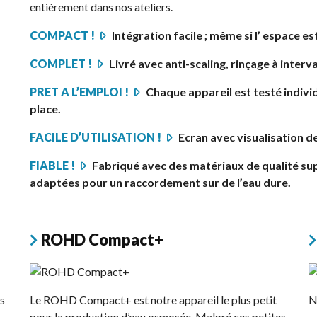
entièrement dans nos ateliers.
COMPACT !
Intégration facile ; même si l’ espace est
COMPLET !
Livré avec anti-scaling, rinçage à interv
PRET A L’EMPLOI !
Chaque appareil est testé indivi
place.
FACILE D’UTILISATION !
Ecran avec visualisation d
FIABLE !
Fabriqué avec des matériaux de qualité s
adaptées pour un raccordement sur de l’eau dure.
ROHD Compact+
s
Le ROHD Compact+ est notre appareil le plus petit
N
pour la production d’eau osmosée. Malgré ces petites