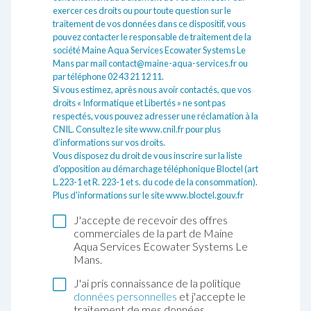
exercer ces droits ou pour toute question sur le
traitement de vos données dans ce dispositif, vous
pouvez contacter le responsable de traitement de la
société Maine Aqua Services Ecowater Systems Le
Mans par mail contact@maine-aqua-services.fr ou
par téléphone 02 43 21 12 11.
Si vous estimez, après nous avoir contactés, que vos
droits « Informatique et Libertés » ne sont pas
respectés, vous pouvez adresser une réclamation à la
CNIL. Consultez le site
www.cnil.fr
pour plus
d’informations sur vos droits.
Vous disposez du droit de vous inscrire sur la liste
d'opposition au démarchage téléphonique Bloctel (art
L.223-1 et R. 223-1 et s. du code de la consommation).
Plus d'informations sur le site
www.bloctel.gouv.fr
J'accepte de recevoir des offres
commerciales de la part de Maine
Aqua Services Ecowater Systems Le
Mans.
J'ai pris connaissance de la politique
données personnelles
et j'accepte le
traitement de mes données