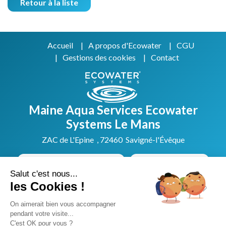
Retour à la liste
Accueil
A propos d'Ecowater
CGU
Gestions des cookies
Contact
Maine Aqua Services Ecowater
Systems Le Mans
ZAC de L'Epine , 72460 Savigné-l'Évêque
Prendre rendez-vous
02 49 88 28 66
Salut c'est nous...
les Cookies !
Concessionnaire Exclusif Ecowater Systems :
On aimerait bien vous accompagner
Sarthe (72), Mayenne (53), Maine et Loire (49), Orne
pendant votre visite...
(61)
C'est OK pour vous ?